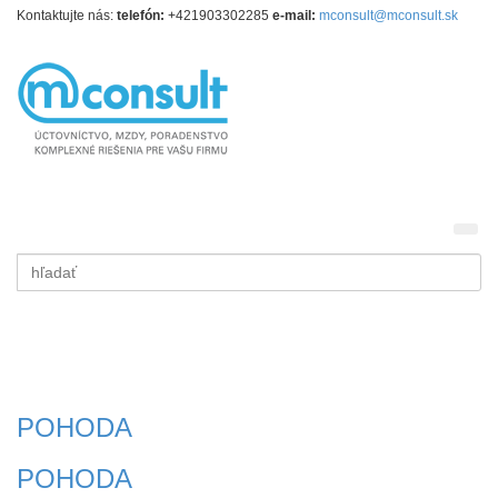
Kontaktujte nás:
t
elefón:
+421903302285
e-mail:
mconsult@mconsult.sk
Vyhľadať
Vyhľ
Toggle menu
POHODA
POHODA