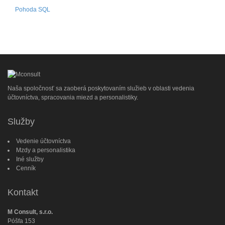
Pohoda SQL
Naša spoločnosť sa zaoberá poskytovaním služieb v oblasti vedenia
účtovníctva, spracovania miezd a personalistiky.
Služby
Vedenie účtovníctva
Mzdy a personalistika
Iné služby
Cenník
Kontakt
M Consult, s.r.o.
Póšfa 153