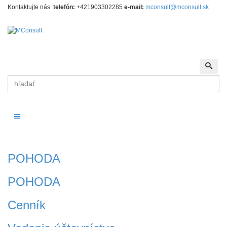
Kontaktujte nás:
t
elefón:
+421903302285
e-mail:
mconsult@mconsult.sk
Vyhľadať
Vyhľ
Toggle menu
POHODA
POHODA
Cenník